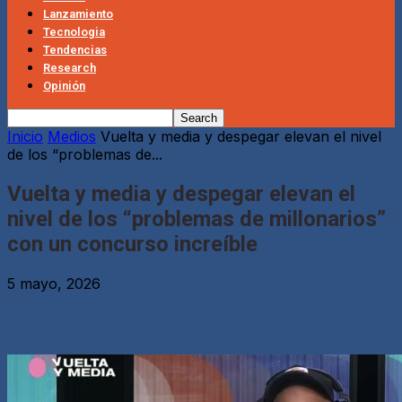
Lanzamiento
Tecnologia
Tendencias
Research
Opinión
Inicio
Medios
Vuelta y media y despegar elevan el nivel
de los “problemas de...
Vuelta y media y despegar elevan el
nivel de los “problemas de millonarios”
con un concurso increíble
5 mayo, 2026