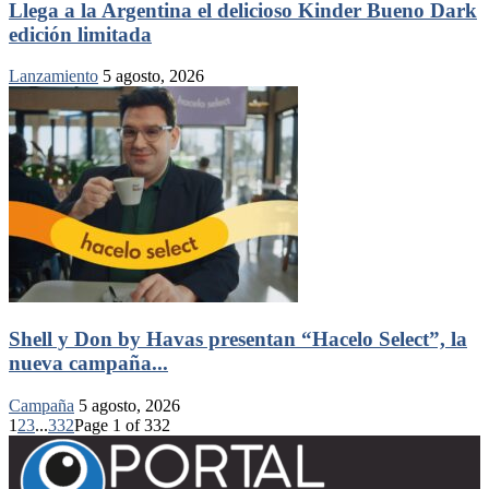
Llega a la Argentina el delicioso Kinder Bueno Dark
edición limitada
Lanzamiento
5 agosto, 2026
Shell y Don by Havas presentan “Hacelo Select”, la
nueva campaña...
Campaña
5 agosto, 2026
1
2
3
...
332
Page 1 of 332