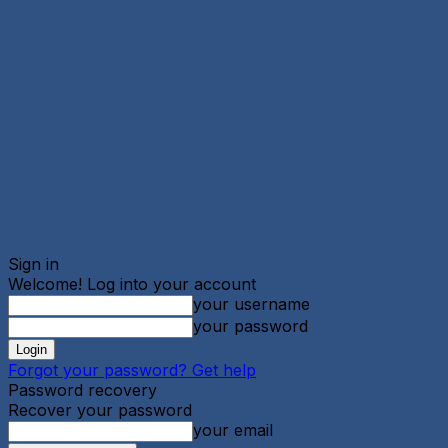
Sign in
Welcome! Log into your account
your username
your password
Forgot your password? Get help
Password recovery
Recover your password
your email