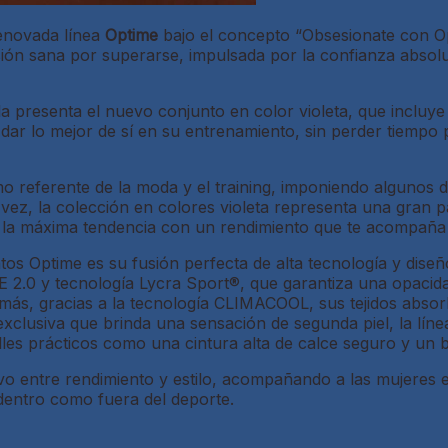
enovada línea
Optime
bajo el concepto “Obsesionate con Op
ón sana por superarse, impulsada por la confianza absoluta
presenta el nuevo conjunto en color violeta, que incluye c
dar lo mejor de sí en su entrenamiento, sin perder tiempo 
 referente de la moda y el training, imponiendo algunos de 
 vez, la colección en colores violeta representa una gran p
 la máxima tendencia con un rendimiento que te acompaña
s Optime es su fusión perfecta de alta tecnología y diseño
 2.0 y tecnología Lycra Sport®, que garantiza una opacidad
más, gracias a la tecnología CLIMACOOL, sus tejidos abso
clusiva que brinda una sensación de segunda piel, la líne
s prácticos como una cintura alta de calce seguro y un bolsi
vo entre rendimiento y estilo, acompañando a las mujeres e
dentro como fuera del deporte.