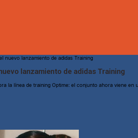
l nuevo lanzamiento de adidas Training
nuevo lanzamiento de adidas Training
ra la línea de training Optime: el conjunto ahora viene en