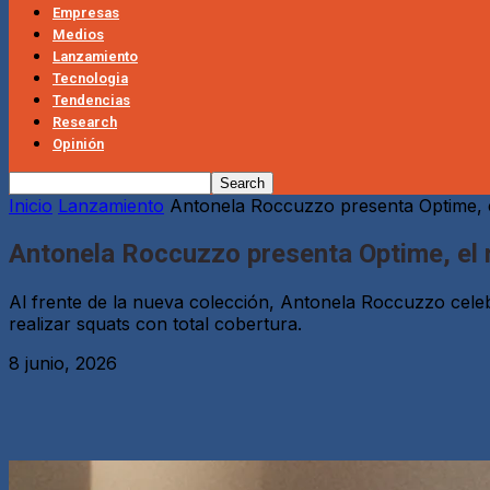
Empresas
Medios
Lanzamiento
Tecnologia
Tendencias
Research
Opinión
Inicio
Lanzamiento
Antonela Roccuzzo presenta Optime, e
Antonela Roccuzzo presenta Optime, el 
Al frente de la nueva colección, Antonela Roccuzzo celeb
realizar squats con total cobertura.
8 junio, 2026