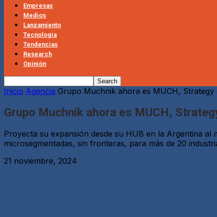
Empresas
Medios
Lanzamiento
Tecnologia
Tendencias
Research
Opinión
Inicio
Agencia
Grupo Muchnik ahora es MUCH, Strategy 
Grupo Muchnik ahora es MUCH, Strategy
Proyecta su expansión desde su HUB en la Argentina al m
microsegmentadas, sin fronteras, para más de 20 industri
21 noviembre, 2024