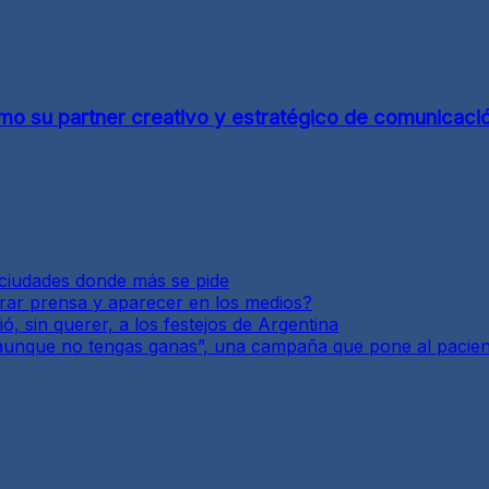
o su partner creativo y estratégico de comunicaci
y ciudades donde más se pide
enerar prensa y aparecer en los medios?
, sin querer, a los festejos de Argentina
 aunque no tengas ganas”, una campaña que pone al paciente