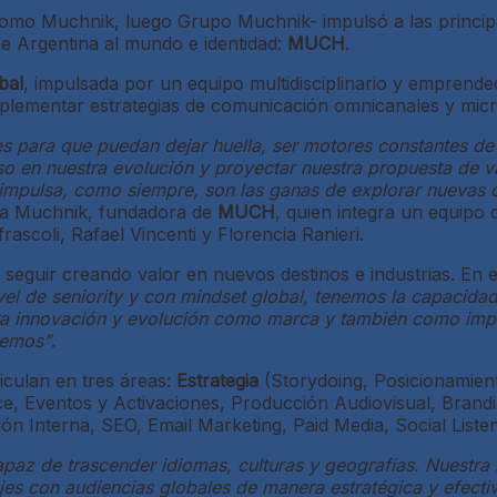
como Muchnik, luego Grupo Muchnik- impulsó a las principa
e Argentina al mundo e identidad:
MUCH
.
bal
, impulsada por un equipo multidisciplinario y emprende
 implementar estrategias de comunicación omnicanales y mi
es para que puedan dejar huella, ser motores constantes de
 en nuestra evolución y proyectar nuestra propuesta de va
impulsa, como siempre, son las ganas de explorar nuevas 
ra Muchnik, fundadora de
MUCH
, quien integra un equipo
ascoli, Rafael Vincenti y Florencia Ranieri.
e seguir creando valor en nuevos destinos e industrias. En 
vel de seniority y con mindset global, tenemos la capacidad
a innovación y evolución como marca y también como impul
acemos”
.
ticulan en tres áreas:
Estrategia
(Storydoing, Posicionamiento
e, Eventos y Activaciones, Producción Audiovisual, Brand
ón Interna, SEO, Email Marketing, Paid Media, Social Listen
paz de trascender idiomas, culturas y geografías. Nuestra
es con audiencias globales de manera estratégica y efectiv