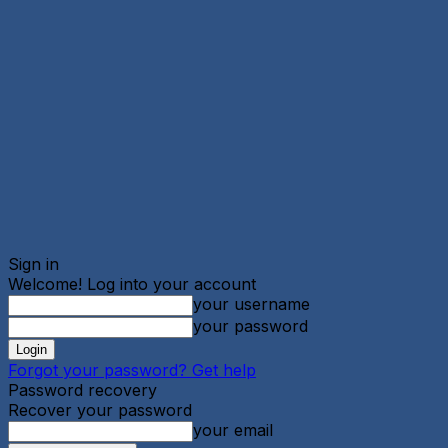
Sign in
Welcome! Log into your account
your username
your password
Forgot your password? Get help
Password recovery
Recover your password
your email