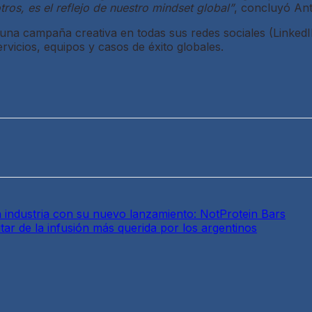
ros, es el reflejo de nuestro mindset global”
, concluyó Ant
una campaña creativa en todas sus redes sociales (LinkedI
rvicios, equipos y casos de éxito globales.
a industria con su nuevo lanzamiento: NotProtein Bars
rutar de la infusión más querida por los argentinos