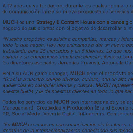
A 12 años de su fundación, durante los cuales -primero 
de comunicación lanza su nueva propuesta de servicios d
MUCH
es una
Strategy & Content House
con a
lcance glo
negocio de sus clientes con el objetivo de desarrollar e
“Nuestro propósito es asistir a compañías, marcas y líder
todo lo que hagan. Hoy nos animamos a dar un nuevo paso
trabajando para 25 mercados y en 5 idiomas. Lo que nos 
cultura y un compromiso con la excelencia”
, destaca Lau
los directores asociados Jeremías Prevosti, Antonella Galfr
Fiel a su ADN game changer,
MUCH
tiene el propósito d
“Gracias a nuestro equipo diverso, curioso, con un alto ni
audiencias en cualquier idioma y cultura.
MUCH
represent
nuestra huella y la de nuestros clientes en todo lo que h
Todos los servicios de
MUCH
son internacionales y se ar
Management),
Creatividad y Producción
(Brand Experienc
PR, Social Media, Vocería Digital, Influencers, Comunicaci
“En
MUCH
creemos en una comunicación sin fronteras, ca
desafíos de la internacionalización conectando sus mensaj