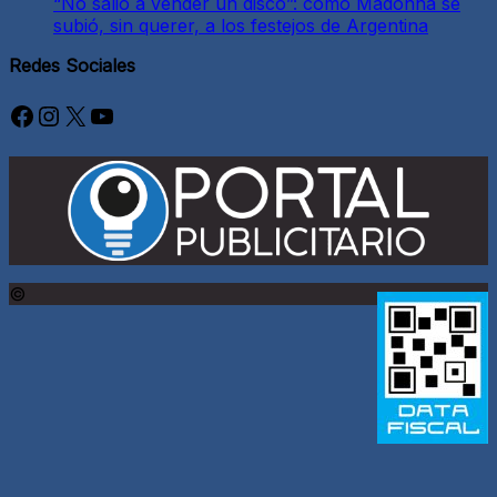
“No salió a vender un disco”: cómo Madonna se
subió, sin querer, a los festejos de Argentina
Redes Sociales
Facebook
Instagram
X
YouTube
©