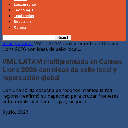
Lanzamiento
Tecnologia
Tendencias
Research
Opinión
Inicio
Eventos
VML LATAM multipremiada en Cannes
Lions 2026 con ideas de sello local...
VML LATAM multipremiada en Cannes
Lions 2026 con ideas de sello local y
repercusión global
Con una sólida cosecha de reconocimientos la red
regional reafirmó su capacidad para cruzar fronteras
entre creatividad, tecnología y negocio.
3 julio, 2026