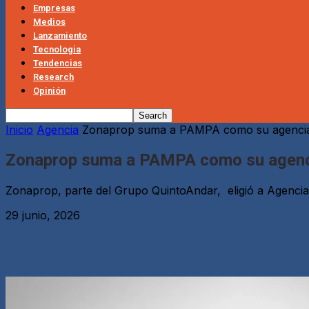
Empresas
Medios
Lanzamiento
Tecnologia
Tendencias
Research
Opinión
Inicio
Agencia
Zonaprop suma a PAMPA como su agencia 
Zonaprop suma a PAMPA como su agenci
Zonaprop, parte del Grupo QuintoAndar, eligió a Agenci
29 junio, 2026