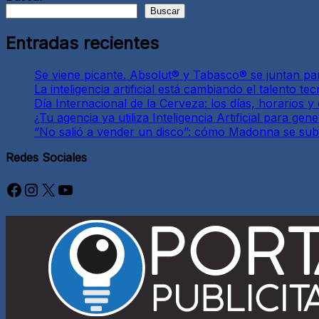
Buscar
Entradas recientes
Se viene picante. Absolut® y Tabasco® se juntan pa
La inteligencia artificial está cambiando el talento 
Día Internacional de la Cerveza: los días, horarios 
¿Tu agencia ya utiliza Inteligencia Artificial para g
“No salió a vender un disco”: cómo Madonna se subió
Redes Sociales
Facebook
Instagram
X
YouTube