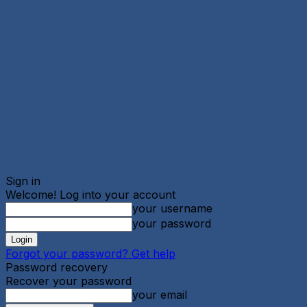
Sign in
Welcome! Log into your account
your username
your password
Forgot your password? Get help
Password recovery
Recover your password
your email