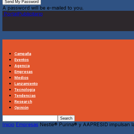
A password will be e-mailed to you.
PortalPublicitario
Campaña
Eventos
Agencia
Empresas
Medios
Lanzamiento
Tecnologia
Tendencias
Research
Opinión
Inicio
Empresas
Nestlé® Purina® y AAPRESID impulsan la a