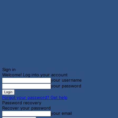
Sign in
Welcome! Log into your account
your username
your password
Forgot your password? Get help
Password recovery
Recover your password
your email