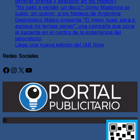
generar prensa y aparecer en los medios?
“No salió a vender un disco”: cómo Madonna se
subió, sin querer, a los festejos de Argentina
Diagnóstico Maipú presenta “El mejor lugar para ir,
aunque no tengas ganas”, una campaña que pone
al paciente en el centro de la experiencia del
laboratorio
Llega una nueva edición del IAB Now
Redes Sociales
Facebook
Instagram
X
YouTube
©