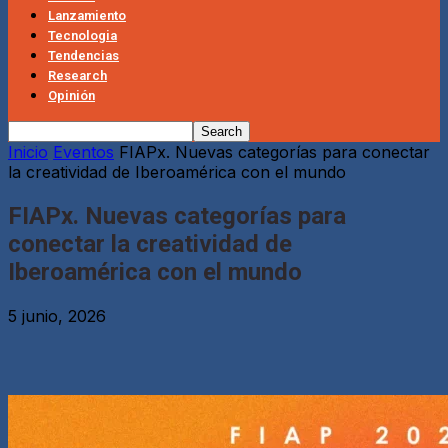
Lanzamiento
Tecnologia
Tendencias
Research
Opinión
Inicio
Eventos
FIAPx. Nuevas categorías para conectar
la creatividad de Iberoamérica con el mundo
FIAPx. Nuevas categorías para
conectar la creatividad de
Iberoamérica con el mundo
5 junio, 2026