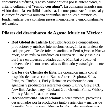
contenidos sintéticos, Agosto Music apuesta por la autenticidad, el
criterio cultural y el
“sonido con alma”
. La compañía impulsa una
visión donde la sensibilidad artística, la conceptualización musical y
la dirección creativa humana continúan siendo los diferenciales
fundamentales para construir piezas memorables y emocionalmente
relevantes.
Pilares del desembarco de Agosto Music en México:
Red Global de Talento Líquido:
Acceso a compositores,
productores y músicos internacionales según la naturaleza de
cada proyecto. Desde folclore andino en Perú o
jazz
en Nueva
York, hasta música sinfónica en Europa del Este y estudios
partners
en diversas ciudades como Mumbai o Tokio; el
universo de talentos musicales es ilimitado y estratégicamente
funcional.
Cartera de Clientes de Élite:
La operación inicia con el
respaldo de marcas como Banco Azteca, Sephora, Saba,
Pringles, Cinépolis, Fud y Heinz; en colaboración con
agencias y productoras referentes como Ogilvy, Grey, FCB
Newlink, Archer Troy, Globant Gut, Oriental Films, Whisky
Films y Madrefoca, entre otras.
Reconocimiento Internacional:
Recientemente, proyectos
desarrollados por la productora junto a agencias y marcas de
la región fueron reconocidos en los festivales creativos más