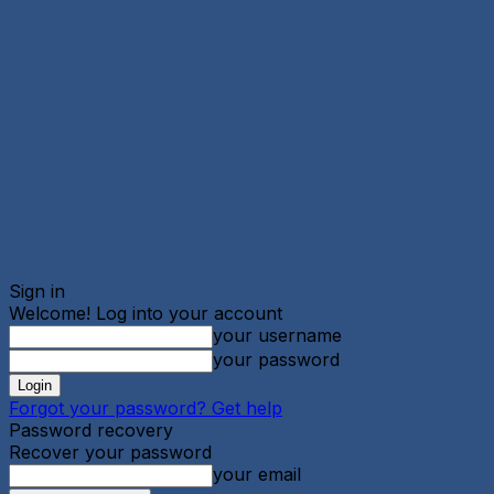
Sign in
Welcome! Log into your account
your username
your password
Forgot your password? Get help
Password recovery
Recover your password
your email