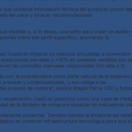
nte que combina información técnica del producto (como tablas
zada del calce y ofrecer recomendaciones
 medidas y, si lo desea, una selfie para crear un avatar di
prenda sobre ese perfil específico, acercando la
es muestran impacto en métricas vinculadas a conversión y
ansacciones cerradas y +15% en unidades vendidas por tick
 en las consultas manuales relacionadas con talle y ﬁt.
o con la incertidumbre como parte natural de la experien
precisas y contextualizadas, y eso obliga a las
 del proceso de compra”, explica Magali Parra, CEO y fund
n visualización, CaaS se posiciona como una capa de intel
idad de la decisión de compra e impactar en indicadores cl
solamente comercial. También cambia la eficiencia del sis
bjetivo es construir infraestructura tecnológica para que