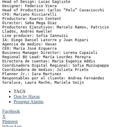
Head of Design: Lucas Gagliote
Designer: Federico Viera
Head of Production: Carlos “Pelu” Cavaciocchi
CFO: Mariano Ricciarelli
Productora: Kuarzo Content
Director: Seba Mega Díaz
Productores Ejecutivos: Marcelo Ramos, Patricio 
Lladós, Andrés Kweller
Line producer: Sofía Iannuzzi
IA: Diego Daniel Latorre y Juan Ripari
Agencia de medios: Havas
CEO: María José Ezquerra
Business Manager Director: Lorena Cupaioli
Regional BU Lead: María Lourdes Pereyra
Directora de cuentas: María Eugenia Addis
Coordinadora Digital Regional: Sofia Muzzupappa
Coordinadora de medios: Julieta Prieto
Planner Jr.: Iara Martinez
Responsables por el cliente: Andrea Fernández 
Soraluce, Laura Reche, Mariela Seijo
TAGS
Don by Havas
Prosegur Alarms
Facebook
X
Pinterest
WhatsApp