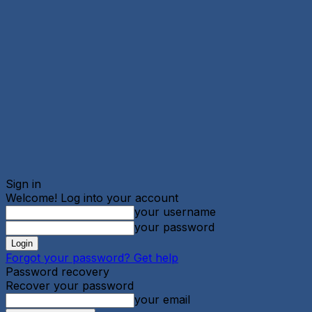
Sign in
Welcome! Log into your account
your username
your password
Forgot your password? Get help
Password recovery
Recover your password
your email