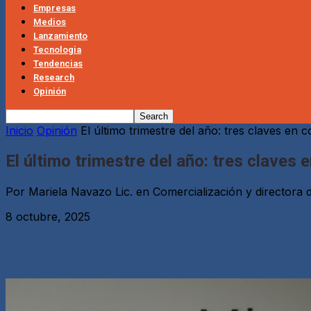
Empresas
Medios
Lanzamiento
Tecnologia
Tendencias
Research
Opinión
Inicio
Opinión
El último trimestre del año: tres claves en 
El último trimestre del año: tres claves
Por Mariela Navazo Lic. en Comercialización y directora
8 octubre, 2025