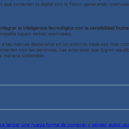
os que conecten lo digital con lo físico, generando vivenci
integrar la inteligencia tecnológica con la sensibilidad hum
 empatía siguen siendo esenciales.
á a las marcas destacarse en un entorno cada vez más comp
conecten con las personas. Las empresas que logren equili
e manera sostenible.
ara lanzar una nueva forma de comprar y vender autos us