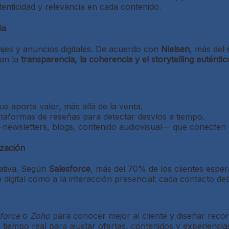
nticidad y relevancia en cada contenido.
ia
es y anuncios digitales. De acuerdo con
Nielsen
, más del
zan la
transparencia, la coherencia y el storytelling auténtic
e aporte valor, más allá de la venta.
taformas de reseñas para detectar desvíos a tiempo.
newsletters, blogs, contenido audiovisual— que conecten 
ización
tativa. Según
Salesforce
, más del 70% de los clientes espe
n digital como a la interacción presencial: cada contacto deb
force
o
Zoho
para conocer mejor al cliente y diseñar recor
tiempo real para ajustar ofertas, contenidos y experiencia