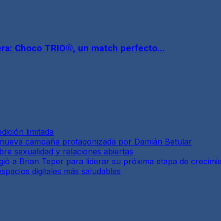
ra: Choco TRIO®, un match perfecto...
dición limitada
a nueva campaña protagonizada por Damián Betular
re sexualidad y relaciones abiertas
ió a Brian Teper para liderar su próxima etapa de crecimi
spacios digitales más saludables