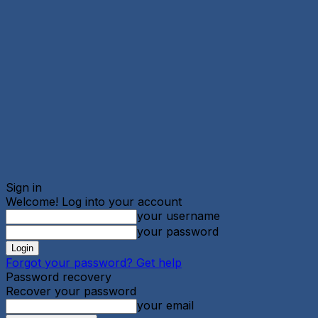
Sign in
Welcome! Log into your account
your username
your password
Forgot your password? Get help
Password recovery
Recover your password
your email