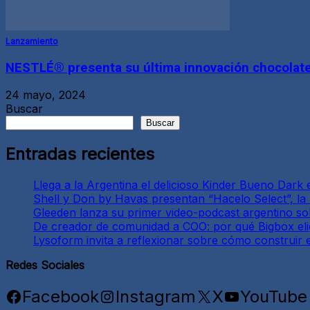
Lanzamiento
NESTLÉ® presenta su última innovación chocolate
24 mayo, 2024
Buscar
Buscar
Entradas recientes
Llega a la Argentina el delicioso Kinder Bueno Dark e
Shell y Don by Havas presentan “Hacelo Select”, l
Gleeden lanza su primer video-podcast argentino sob
De creador de comunidad a COO: por qué Bigbox elig
Lysoform invita a reflexionar sobre cómo construir e
Redes Sociales
Facebook
Instagram
X
YouTube