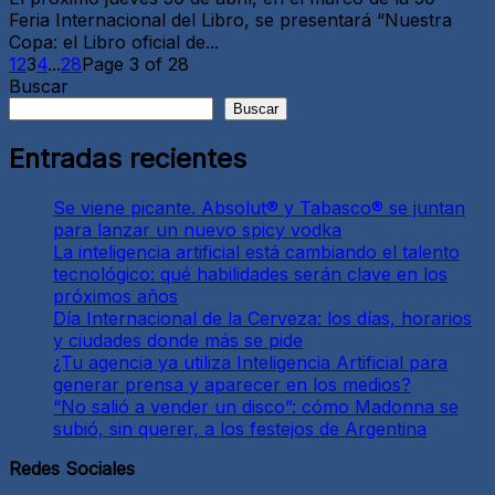
Feria Internacional del Libro, se presentará “Nuestra
Copa: el Libro oficial de...
1
2
3
4
...
28
Page 3 of 28
Buscar
Buscar
Entradas recientes
Se viene picante. Absolut® y Tabasco® se juntan
para lanzar un nuevo spicy vodka
La inteligencia artificial está cambiando el talento
tecnológico: qué habilidades serán clave en los
próximos años
Día Internacional de la Cerveza: los días, horarios
y ciudades donde más se pide
¿Tu agencia ya utiliza Inteligencia Artificial para
generar prensa y aparecer en los medios?
“No salió a vender un disco”: cómo Madonna se
subió, sin querer, a los festejos de Argentina
Redes Sociales