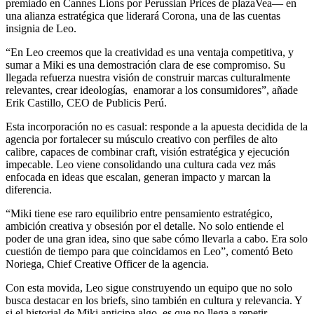
premiado en Cannes Lions por Perussian Prices de plazaVea— en
una alianza estratégica que liderará Corona, una de las cuentas
insignia de Leo.
“En Leo creemos que la creatividad es una ventaja competitiva, y
sumar a Miki es una demostración clara de ese compromiso. Su
llegada refuerza nuestra visión de construir marcas culturalmente
relevantes, crear ideologías, enamorar a los consumidores”, añade
Erik Castillo, CEO de Publicis Perú.
Esta incorporación no es casual: responde a la apuesta decidida de la
agencia por fortalecer su músculo creativo con perfiles de alto
calibre, capaces de combinar craft, visión estratégica y ejecución
impecable. Leo viene consolidando una cultura cada vez más
enfocada en ideas que escalan, generan impacto y marcan la
diferencia.
“Miki tiene ese raro equilibrio entre pensamiento estratégico,
ambición creativa y obsesión por el detalle. No solo entiende el
poder de una gran idea, sino que sabe cómo llevarla a cabo. Era solo
cuestión de tiempo para que coincidamos en Leo”, comentó Beto
Noriega, Chief Creative Officer de la agencia.
Con esta movida, Leo sigue construyendo un equipo que no solo
busca destacar en los briefs, sino también en cultura y relevancia. Y
si el historial de Miki anticipa algo, es que no llega a repetir