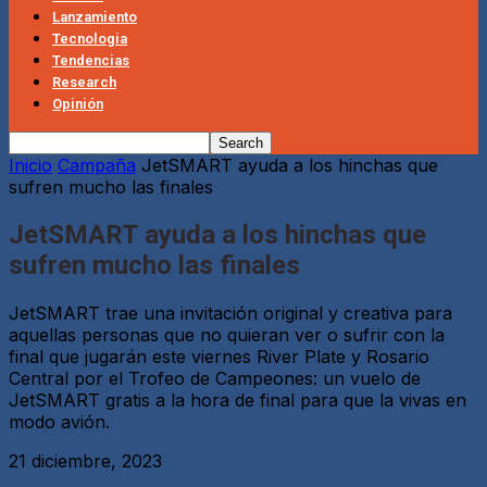
Lanzamiento
Tecnologia
Tendencias
Research
Opinión
Inicio
Campaña
JetSMART ayuda a los hinchas que
sufren mucho las finales
JetSMART ayuda a los hinchas que
sufren mucho las finales
JetSMART trae una invitación original y creativa para
aquellas personas que no quieran ver o sufrir con la
final que jugarán este viernes River Plate y Rosario
Central por el Trofeo de Campeones: un vuelo de
JetSMART gratis a la hora de final para que la vivas en
modo avión.
21 diciembre, 2023