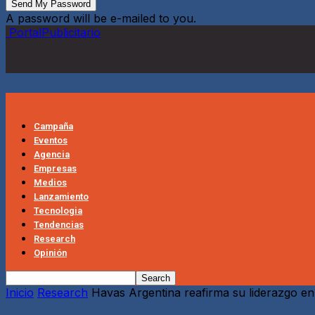
A password will be e-mailed to you.
PortalPublicitario
Campaña
Eventos
Agencia
Empresas
Medios
Lanzamiento
Tecnologia
Tendencias
Research
Opinión
Inicio
Research
Havas Argentina reafirma su liderazgo en