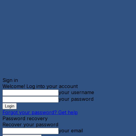
Sign in
Welcome! Log into your account
your username
your password
Forgot your password? Get help
Password recovery
Recover your password
your email