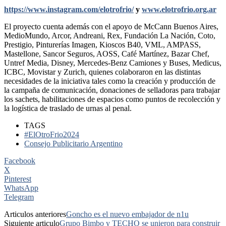
https://www.instagram.com/elotrofrio/
y
www.elotrofrio.org.ar
El proyecto cuenta además con el apoyo de McCann Buenos Aires,
MedioMundo, Arcor, Andreani, Rex, Fundación La Nación, Coto,
Prestigio, Pinturerías Imagen, Kioscos B40, VML, AMPASS,
Mastellone, Sancor Seguros, AOSS, Café Martínez, Bazar Chef,
Untref Media, Disney, Mercedes-Benz Camiones y Buses, Medicus,
ICBC, Movistar y Zurich, quienes colaboraron en las distintas
necesidades de la iniciativa tales como la creación y producción de
la campaña de comunicación, donaciones de selladoras para trabajar
los sachets, habilitaciones de espacios como puntos de recolección y
la logística de traslado de urnas al penal.
TAGS
#ElOtroFrio2024
Consejo Publicitario Argentino
Facebook
X
Pinterest
WhatsApp
Telegram
Articulos anteriores
Goncho es el nuevo embajador de n1u
Siguiente articulo
Grupo Bimbo y TECHO se unieron para construir