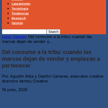
Lanzamiento
Tecnologia
Tendencias
Research
Opinión
Inicio
Opinión
Del consumo a la tribu: cuando las
marcas dejan de vender y...
Del consumo a la tribu: cuando las
marcas dejan de vender y empiezan a
pertenecer
Por Agustín Alba y Gastón Canaves, executive creative
directors dentsu Creative
16 junio, 2026