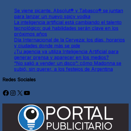
Se viene picante. Absolut® y Tabasco® se juntan
para lanzar un nuevo spicy vodka
La inteligencia artificial está cambiando el talento
tecnológico: qué habilidades serán clave en los
próximos años
Día Internacional de la Cerveza: los días, horarios
y ciudades donde más se pide
¿Tu agencia ya utiliza Inteligencia Artificial para
generar prensa y aparecer en los medios?
“No salió a vender un disco”: cómo Madonna se
subió, sin querer, a los festejos de Argentina
Redes Sociales
Facebook
Instagram
X
YouTube