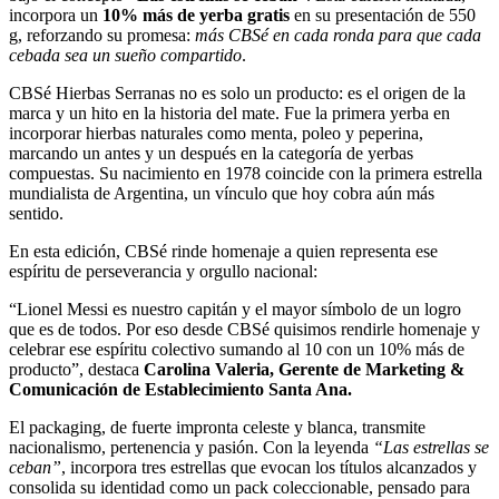
incorpora un
10% más de yerba gratis
en su presentación de 550
g, reforzando su promesa:
más CBSé en cada ronda para que cada
cebada sea un sueño compartido
.
CBSé Hierbas Serranas no es solo un producto: es el origen de la
marca y un hito en la historia del mate. Fue la primera yerba en
incorporar hierbas naturales como menta, poleo y peperina,
marcando un antes y un después en la categoría de yerbas
compuestas. Su nacimiento en 1978 coincide con la primera estrella
mundialista de Argentina, un vínculo que hoy cobra aún más
sentido.
En esta edición, CBSé rinde homenaje a quien representa ese
espíritu de perseverancia y orgullo nacional:
“Lionel Messi es nuestro capitán y el mayor símbolo de un logro
que es de todos. Por eso desde CBSé quisimos rendirle homenaje y
celebrar ese espíritu colectivo sumando al 10 con un 10% más de
producto”, destaca
Carolina Valeria, Gerente de Marketing &
Comunicación de Establecimiento Santa Ana.
El packaging, de fuerte impronta celeste y blanca, transmite
nacionalismo, pertenencia y pasión. Con la leyenda
“Las estrellas se
ceban”
, incorpora tres estrellas que evocan los títulos alcanzados y
consolida su identidad como un pack coleccionable, pensado para