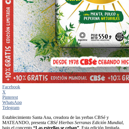
Facebook
X
Pinterest
WhatsApp
Telegram
Establecimiento Santa Ana, creadora de las yerbas CBSé y
MATEANDO, presenta
CBSé Hierbas Serranas Edición Mundial
,
bajo el concepto
“Las estrellas se ceban”
. Esta edición limitada,