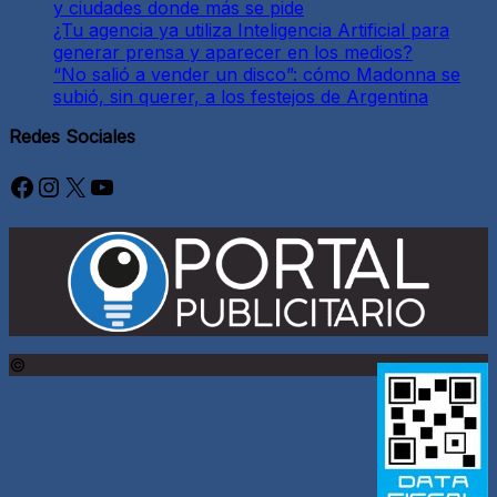
y ciudades donde más se pide
¿Tu agencia ya utiliza Inteligencia Artificial para
generar prensa y aparecer en los medios?
“No salió a vender un disco”: cómo Madonna se
subió, sin querer, a los festejos de Argentina
Redes Sociales
Facebook
Instagram
X
YouTube
©