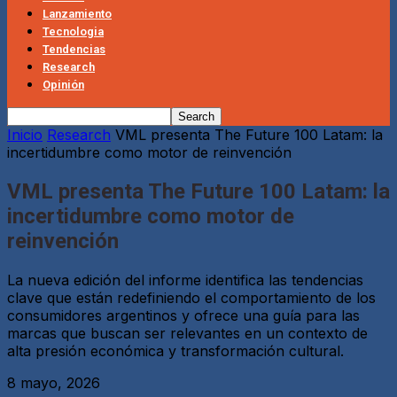
Lanzamiento
Tecnologia
Tendencias
Research
Opinión
Inicio
Research
VML presenta The Future 100 Latam: la
incertidumbre como motor de reinvención
VML presenta The Future 100 Latam: la
incertidumbre como motor de
reinvención
La nueva edición del informe identifica las tendencias
clave que están redefiniendo el comportamiento de los
consumidores argentinos y ofrece una guía para las
marcas que buscan ser relevantes en un contexto de
alta presión económica y transformación cultural.
8 mayo, 2026