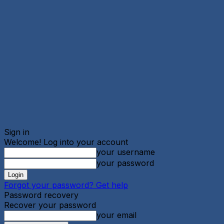
Sign in
Welcome! Log into your account
your username
your password
Forgot your password? Get help
Password recovery
Recover your password
your email