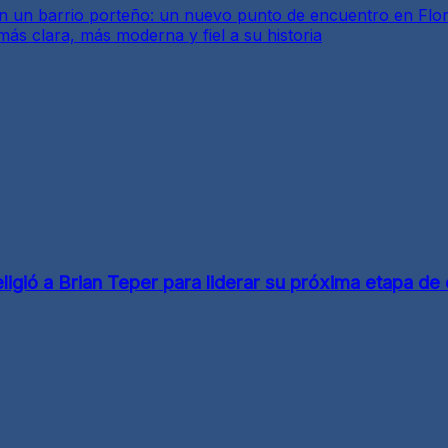
 un barrio porteño: un nuevo punto de encuentro en Flo
ás clara, más moderna y fiel a su historia
gió a Brian Teper para liderar su próxima etapa de