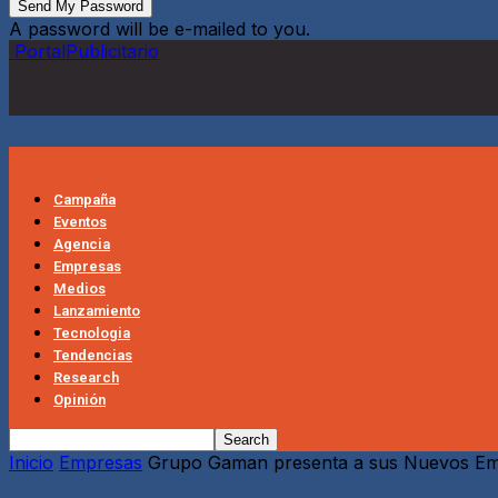
A password will be e-mailed to you.
PortalPublicitario
Campaña
Eventos
Agencia
Empresas
Medios
Lanzamiento
Tecnologia
Tendencias
Research
Opinión
Inicio
Empresas
Grupo Gaman presenta a sus Nuevos Emb