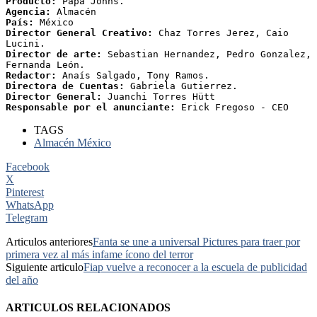
Producto:
 Papa Johns.
Agencia: 
Almacén
País: 
México
Director General Creativo: 
Chaz Torres Jerez, Caio 
Lucini. 
Director de arte: 
Sebastian Hernandez, Pedro Gonzalez, 
Fernanda León.
Redactor:
 Anaís Salgado, Tony Ramos. 
Directora de Cuentas:
 Gabriela Gutierrez. 
Director General:
 Juanchi Torres Hütt 
Responsable por el anunciante:
 Erick Fregoso - CEO
TAGS
Almacén México
Facebook
X
Pinterest
WhatsApp
Telegram
Articulos anteriores
Fanta se une a universal Pictures para traer por
primera vez al más infame ícono del terror
Siguiente articulo
Fiap vuelve a reconocer a la escuela de publicidad
del año
ARTICULOS RELACIONADOS