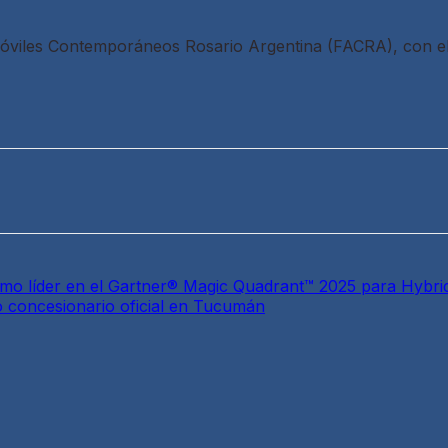
omóviles Contemporáneos Rosario Argentina (FACRA), con el
mo líder en el Gartner® Magic Quadrant™ 2025 para Hybri
 concesionario oficial en Tucumán