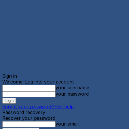
Sign in
Welcome! Log into your account
your username
your password
Forgot your password? Get help
Password recovery
Recover your password
your email