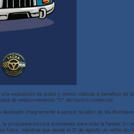
e una exposición de autos y motos clásicas a beneficio de 
playa de estacionamiento “D” del centro comercial
á destinado íntegramente a apoyar la labor de los Bombero
, la propuesta incluirá actividades para toda la familia. En
fotos, mientras que desde el 31 de agosto un vehículo clá