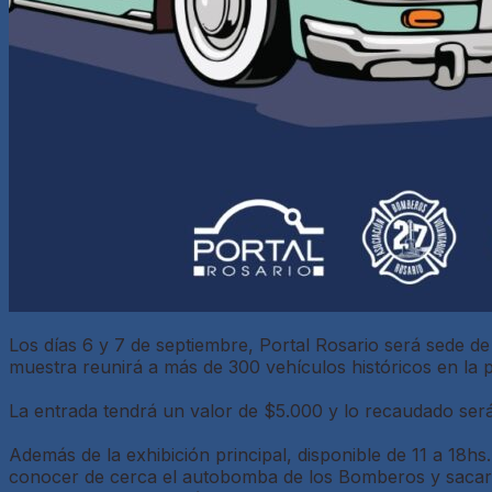
Los días 6 y 7 de septiembre, Portal Rosario será sede d
muestra reunirá a más de 300 vehículos históricos en la 
La entrada tendrá un valor de $5.000 y lo recaudado ser
Además de la exhibición principal, disponible de 11 a 18hs.
conocer de cerca el autobomba de los Bomberos y sacarse 