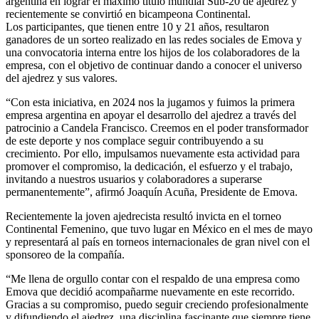
argentina en lograr el máximo título mundial Sub-20 de ajedrez y
recientemente se convirtió en bicampeona Continental.
Los participantes, que tienen entre 10 y 21 años, resultaron
ganadores de un sorteo realizado en las redes sociales de Emova y
una convocatoria interna entre los hijos de los colaboradores de la
empresa, con el objetivo de continuar dando a conocer el universo
del ajedrez y sus valores.
“Con esta iniciativa, en 2024 nos la jugamos y fuimos la primera
empresa argentina en apoyar el desarrollo del ajedrez a través del
patrocinio a Candela Francisco. Creemos en el poder transformador
de este deporte y nos complace seguir contribuyendo a su
crecimiento. Por ello, impulsamos nuevamente esta actividad para
promover el compromiso, la dedicación, el esfuerzo y el trabajo,
invitando a nuestros usuarios y colaboradores a superarse
permanentemente”, afirmó Joaquín Acuña, Presidente de Emova.
Recientemente la joven ajedrecista resultó invicta en el torneo
Continental Femenino, que tuvo lugar en México en el mes de mayo
y representará al país en torneos internacionales de gran nivel con el
sponsoreo de la compañía.
“Me llena de orgullo contar con el respaldo de una empresa como
Emova que decidió acompañarme nuevamente en este recorrido.
Gracias a su compromiso, puedo seguir creciendo profesionalmente
y difundiendo el ajedrez, una disciplina fascinante que siempre tiene